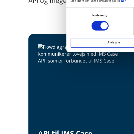
API og meget mere.
Læs mere om vores privatlivspolitik
her
Samtykkevalg
Nødvendig
Afvis alle
API til IMS Case