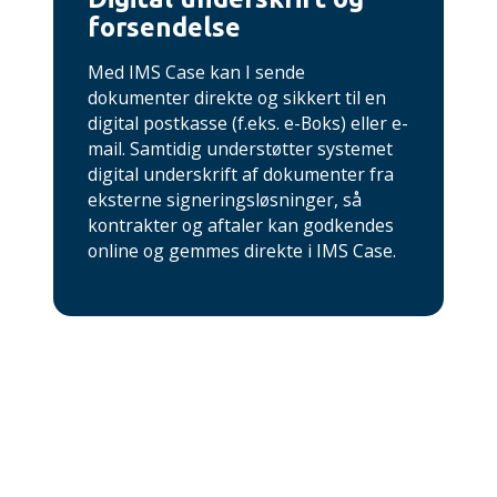
forsendelse
Med IMS Case kan I sende
dokumenter direkte og sikkert til en
digital postkasse (f.eks. e-Boks) eller e-
mail. Samtidig understøtter systemet
digital underskrift af dokumenter fra
eksterne signeringsløsninger, så
kontrakter og aftaler kan godkendes
online og gemmes direkte i IMS Case.