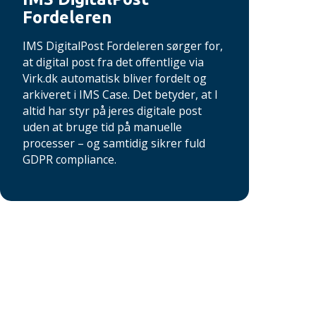
Fordeleren
IMS DigitalPost Fordeleren sørger for,
at digital post fra det offentlige via
Virk.dk automatisk bliver fordelt og
arkiveret i IMS Case. Det betyder, at I
altid har styr på jeres digitale post
uden at bruge tid på manuelle
processer – og samtidig sikrer fuld
GDPR compliance.