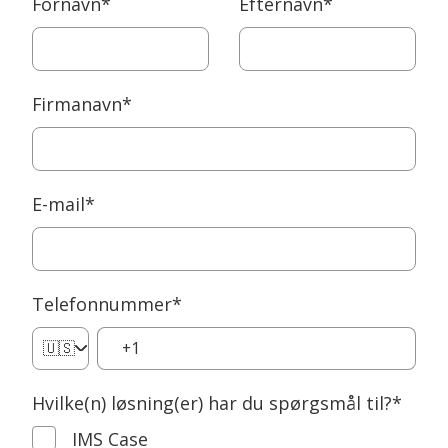
Fornavn
*
Efternavn
*
Firmanavn
*
E-mail
*
Telefonnummer
*
🇺🇸
Hvilke(n) løsning(er) har du spørgsmål til?
*
IMS Case