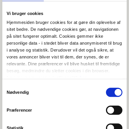
+45 51 89 99 62
Vi bruger cookies
tor.guldager@visma.com
Hjemmesiden bruger cookies for at gøre din oplevelse af
sitet bedre. De nødvendige cookies gør, at navigationen
på sitet fungerer optimalt. Cookies gemmer ikke
personlige data - i stedet bliver data anonymiseret til brug
i analyse og statistik. Derudover vil det også sikre, at
vores annoncer bliver vist til dem, der synes, de er
relevante. Dine præferencer vil blive husket til fremtidige
besøg, medmindre du sletter cookies i din browser.
Læs mere om vores privatlivspolitik
her
Samtykkevalg
Nødvendig
Præferencer
Anders Strømkjær Hansen
Statistik