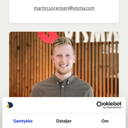
martin.sorensen@visma.com
Tor Guldager
Samtykke
Detaljer
Om
Customer Success Consultant