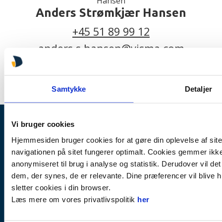
Anders Strømkjær Hansen
+45 51 89 99 12
anders.s.hansen@visma.com
Samtykke
Detaljer
Vi bruger cookies
Hjemmesiden bruger cookies for at gøre din oplevelse af sit
navigationen på sitet fungerer optimalt. Cookies gemmer ikke 
anonymiseret til brug i analyse og statistik. Derudover vil det 
dem, der synes, de er relevante. Dine præferencer vil blive 
Kontakt
Om os
sletter cookies i din browser.
+45 31 74 00 09
Hvem er IMS
Læs mere om vores privatlivspolitik
her
imsinfo@visma.com
Nyhedsbrev